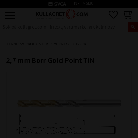
credit_card
INKL. MOMS
Meny
Favoriter
Kundva
TEKNISKA PRODUKTER
VERKTYG
BORR
2,7 mm Borr Gold Point TiN