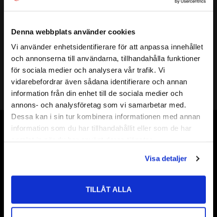
Mer info
Diameter:
Ø 2,7 mm
SPIRAL LÄNGD:
33 mm
Denna webbplats använder cookies
TOTAL LÄNGD:
61 mm
Vi använder enhetsidentifierare för att anpassa innehållet
close
VARVTAL / MATNING STÅL:
V: 7000 / M: 420
och annonserna till användarna, tillhandahålla funktioner
Välkommen till kullagret.com
VARVTAL / MATNING ROSTFRITT:
V: 3500 / M: 210
Borr 2,7mm
för sociala medier och analysera vår trafik. Vi
VARVTAL / MATNING ALUMINIUM:
V: 15000 / M: 900
vidarebefordrar även sådana identifierare och annan
Vill du handla som företag eller privatperson?
information från din enhet till de sociala medier och
annons- och analysföretag som vi samarbetar med.
FÖRETAG
Dessa kan i sin tur kombinera informationen med annan
information som du har tillhandahållit eller som de har
Priser visas exkl. moms
Vår webbutik har funnits sedan år 2010
samlat in när du har använt deras tjänster.
PRIVAT
Vår ambition på Kullagret är att tillgodose er med kullager,
Visa detaljer
tätningar, transmission, smörjmedel,
Priser visas inkl. moms
fordonsvårdsprodukter och mycket mer från välkända
varumärken av högsta kvalité.
TILLÅT ALLA
Välkommen!