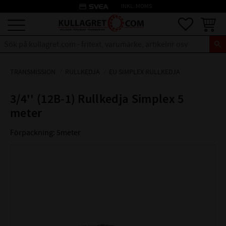
credit_card
INKL. MOMS
Meny
Favoriter
Kundva
TRANSMISSION
RULLKEDJA
EU SIMPLEX RULLKEDJA
3/4'' (12B-1) Rullkedja Simplex 5
meter
Förpackning: 5meter