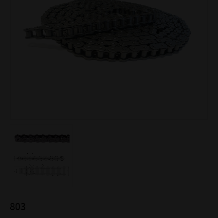
803
:-