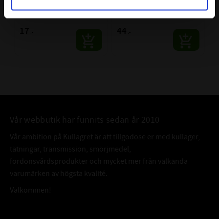
Kedjelås Simplex
Halvlänk Simplex
Förpackning: 1 styck
Förpackning: 1 styck
17
44
:-
:-
Vår webbutik har funnits sedan år 2010
Vår ambition på Kullagret är att tillgodose er med kullager,
tätningar, transmission, smörjmedel,
fordonsvårdsprodukter och mycket mer från välkända
varumärken av högsta kvalité.
Välkommen!