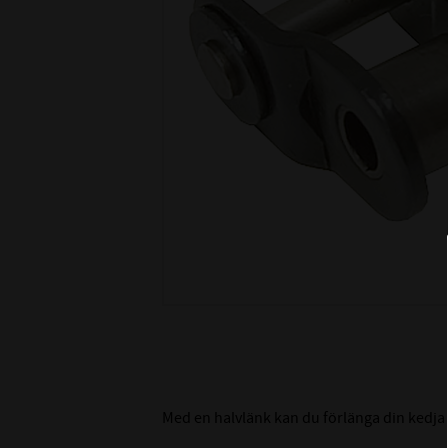
Med en halvlänk kan du förlänga din kedja 