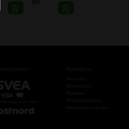
887
:-
EDD MED LÅS:
24,4 mm
8,2 mm
betspartners
Kundtjänst
Mina sidor
Kontakta Oss
Köpvillkor
Policy och cookies
Reklamation och retur