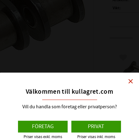
Artikelnr
Vikt
ST
BENÄMNING:
Lägg till
close
Välkommen till kullagret.com
( P )
DELNING 
Vill du handla som företag eller privatperson?
( A )
DIAMETER
3/8'' (06B
( B )
INVÄNDIG
KEDJELÅ
Förpackning
FÖRETAG
PRIVAT
( C )
DIAMETER
med just en halvlänk.
( D )
TOTALBRE
Priser visas exkl. moms
Priser visas inkl. moms