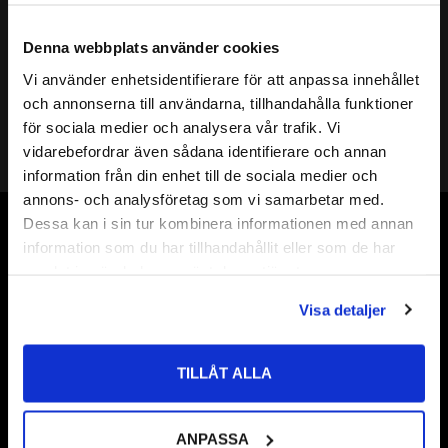
Mer info
( d ) INNERDIAMETER:
30mm
Denna webbplats använder cookies
( D ) YTTERDIAMETER:
42mm
Vi använder enhetsidentifierare för att anpassa innehållet
( s ) TJOCKLEK:
1,0mm
close
och annonserna till användarna, tillhandahålla funktioner
Välkommen till kullagret.com
SHIMS DIN KLASS:
DIN 988
för sociala medier och analysera vår trafik. Vi
HÅRDHET HRC:
49 till 54 HRC
vidarebefordrar även sådana identifierare och annan
Vill du handla som företag eller privatperson?
Shims 30
information från din enhet till de sociala medier och
Shims 30x
annons- och analysföretag som vi samarbetar med.
ÖVRIGT:
Shims 30x42
FÖRETAG
Dessa kan i sin tur kombinera informationen med annan
Shims 30x42x
Vår webbutik har funnits sedan år 2010
information som du har tillhandahållit eller som de har
Priser visas exkl. moms
Shims 30x42x1,0
samlat in när du har använt deras tjänster.
Vår ambition på Kullagret är att tillgodose er med kullager,
PRIVAT
tätningar, transmission, smörjmedel,
Visa detaljer
Priser visas inkl. moms
fordonsvårdsprodukter och mycket mer från välkända
varumärken av högsta kvalité.
TILLÅT ALLA
Välkommen!
ANPASSA