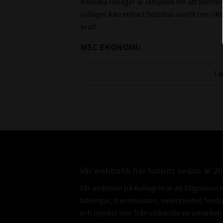
Koniska rullager är lämpade för att överföra
rullager kan enbart belastas axiellt i en r
kraft.
MSC EKONOMI:
Lågt pris
Lä
Passar mindre krävande applikationer
Kvalitetskontrollerade
Nedan hittar du mer information om detta
Vår webbutik har funnits sedan år 2
Vår ambition på Kullagret är att tillgodose 
tätningar, transmission, smörjmedel, for
och mycket mer från välkända varumärken a