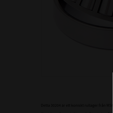
Detta 30204 är ett koniskt rullager från 