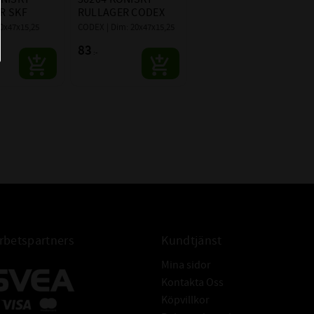
4T-30204
R SKF
RULLAGER CODEX
20x47x15,25
CODEX | Dim: 20x47x15,25
MSC EKONOMI
83
:-
betspartners
Kundtjänst
Mina sidor
Kontakta Oss
Köpvillkor