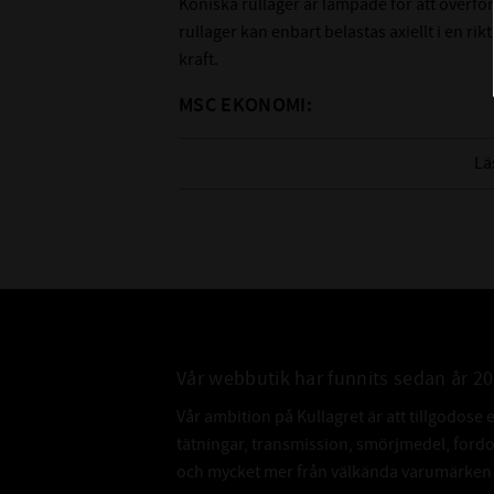
Koniska rullager är lämpade för att överföra
rullager kan enbart belastas axiellt i en r
kraft.
MSC EKONOMI:
Lågt pris
Lä
Passar mindre krävande applikationer
Kvalitetskontrollerade
Nedan hittar du mer information om detta
Vår webbutik har funnits sedan år 2
Vår ambition på Kullagret är att tillgodose 
tätningar, transmission, smörjmedel, for
och mycket mer från välkända varumärken a