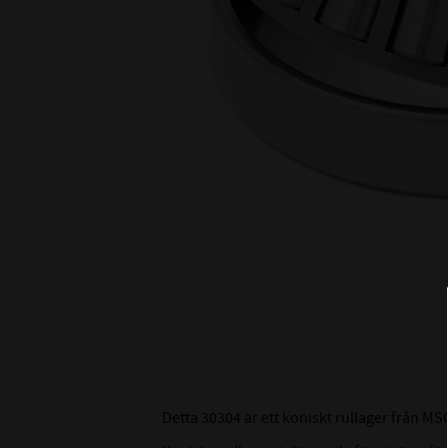
Detta 30304 är ett koniskt rullager från 