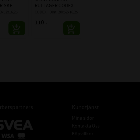
4T-30304
R SKF
RULLAGER CODEX
20x52x16,25
CODEX | Dim: 20x52x16,25
MSC EKONOMI
110
:-
betspartners
Kundtjänst
Mina sidor
Kontakta Oss
Köpvillkor