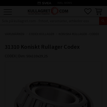
credit_card
INKL. MOMS
Meny
Favoriter
Kundva
VARUMÄRKEN
CODEX KULLAGER
KONISKA RULLAGER - CODEX
31310 Koniskt Rullager Codex
CODEX | Dim: 50x110x29,25