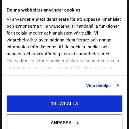
BENÄMNING YTTERBANA:
31310
kraft.
Denna webbplats använder cookies
31310
CODEX är en serie lager av
ALTERNATIVA BETECKNINGAR:
31310 A
Vi använder enhetsidentifierare för att anpassa innehållet
close
Medelhög kvalitetsnivå
och annonserna till användarna, tillhandahålla funktioner
31310 J
Läs mer
Välkommen till kullagret.com
Lämplig för olika applikationer
för sociala medier och analysera vår trafik. Vi
31310 J2
Kvalitets kontrollerad
vidarebefordrar även sådana identifierare och annan
Relaterade produkter
CODEX - Spinning into
Vill du handla som företag eller privatperson?
FABRIKAT:
information från din enhet till de sociala medier och
infinity
annons- och analysföretag som vi samarbetar med.
FÖRETAG
Dessa kan i sin tur kombinera informationen med annan
Nedan hittar du mer ingående information om detta Koniska
Lägg till i favoriter
information som du har tillhandahållit eller som de har
Rullager
Priser visas exkl. moms
samlat in när du har använt deras tjänster.
PRIVAT
Visa detaljer
Priser visas inkl. moms
TILLÅT ALLA
31310 Koniskt 
Rullager SKF
ANPASSA