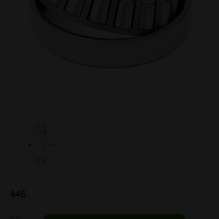
446
:-
Antal