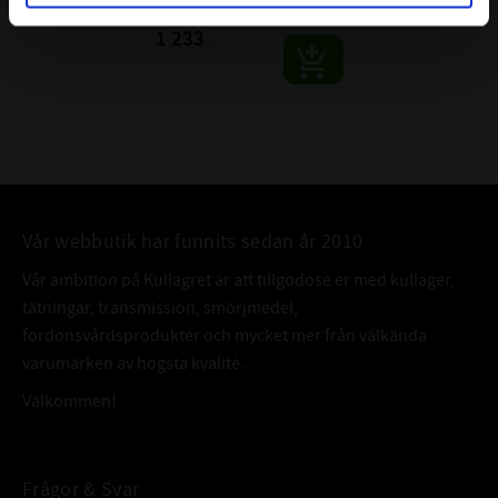
SKF | Dim: 50x110x29,25
1 233
:-
Vår webbutik har funnits sedan år 2010
Vår ambition på Kullagret är att tillgodose er med kullager,
tätningar, transmission, smörjmedel,
fordonsvårdsprodukter och mycket mer från välkända
varumärken av högsta kvalité.
Välkommen!
Frågor & Svar