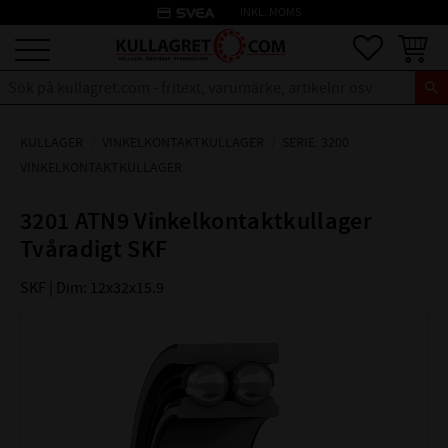
credit_card
INKL. MOMS
Meny
Favoriter
Kundva
KULLAGER
VINKELKONTAKTKULLAGER
SERIE: 3200
VINKELKONTAKTKULLAGER
3201 ATN9 Vinkelkontaktkullager
Tvåradigt SKF
SKF | Dim: 12x32x15.9