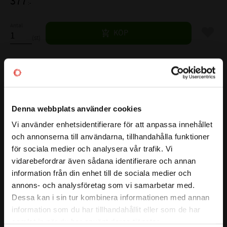
377
:-
Antal
Lägg til
KÖP
st
Lagerstatus
9 st i lager
Artikelnr
533866
Vikt
0,065 kg
Denna webbplats använder cookies
Tillverkare
SKF
Mer info
Vi använder enhetsidentifierare för att anpassa innehållet
close
och annonserna till användarna, tillhandahålla funktioner
Välkommen till kullagret.com
FULLSTÄNDIG SKF BETECKNING:
3201 ATN9
för sociala medier och analysera vår trafik. Vi
Visa alla produkter från SKF
( d )
INNERDIAMETER:
12 mm
vidarebefordrar även sådana identifierare och annan
Vill du handla som företag eller privatperson?
information från din enhet till de sociala medier och
( D )
YTTERDIAMETER:
32 mm
annons- och analysföretag som vi samarbetar med.
( B )
BREDD:
15,9 mm
FÖRETAG
Dessa kan i sin tur kombinera informationen med annan
( d2 )
:
≈ 17,2 mm
information som du har tillhandahållit eller som de har
Priser visas exkl. moms
( D2 )
:
≈ 27,7 mm
samlat in när du har använt deras tjänster.