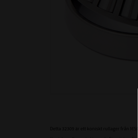
Detta 32309 är ett koniskt rullager från 