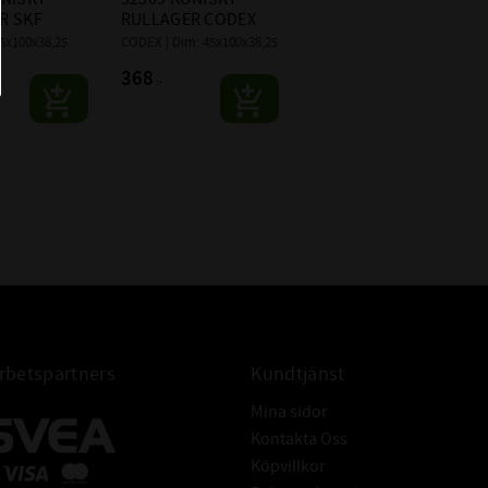
4T-32309
R SKF
RULLAGER CODEX
45x100x38,25
CODEX | Dim: 45x100x38,25
MSC EKONOMI
368
:-
betspartners
Kundtjänst
Mina sidor
Kontakta Oss
Köpvillkor