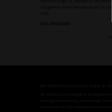
Koniska rullager är lämpade för att överföra
rullager kan enbart belastas axiellt i en r
kraft.
MSC EKONOMI:
Lågt pris
Lä
Passar mindre krävande applikationer
Kvalitetskontrollerade
Nedan hittar du mer information om detta
Vår webbutik har funnits sedan år 2
Vår ambition på Kullagret är att tillgodose 
tätningar, transmission, smörjmedel, for
och mycket mer från välkända varumärken a