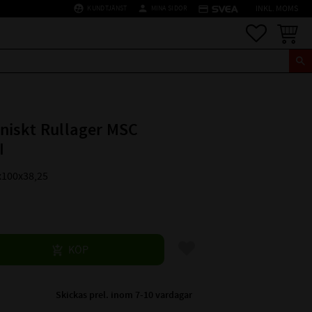
supervised_user_circle
person
credit_card
KUNDTJÄNST
MINA SIDOR
INKL. MOMS
Favoriter
Kundva
niskt Rullager MSC
I
x100x38,25
Lägg till i favoriter
KÖP
Skickas prel. inom 7-10 vardagar