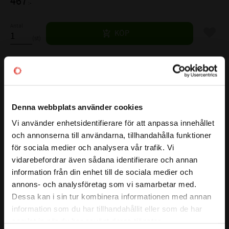
467
:-
Antal
Lägg til
KÖP
st
Lagerstatus
5 st i lager
Artikelnr
533914
Denna webbplats använder cookies
Vikt
0,2 kg
Tillverkare
SKF
Vi använder enhetsidentifierare för att anpassa innehållet
Mer info
close
och annonserna till användarna, tillhandahålla funktioner
Välkommen till kullagret.com
FULLSTÄNDIG SKF BETECKNING:
3303 ATN9
för sociala medier och analysera vår trafik. Vi
Visa alla produkter från SKF
vidarebefordrar även sådana identifierare och annan
( d )
INNERDIAMETER:
17 mm
Vill du handla som företag eller privatperson?
information från din enhet till de sociala medier och
( D )
YTTERDIAMETER:
47 mm
annons- och analysföretag som vi samarbetar med.
( B )
BREDD:
22,2 mm
FÖRETAG
Dessa kan i sin tur kombinera informationen med annan
( d2 )
:
≈ 25,7 mm
information som du har tillhandahållit eller som de har
Priser visas exkl. moms
( D2 )
:
≈ 40,15 mm
samlat in när du har använt deras tjänster.