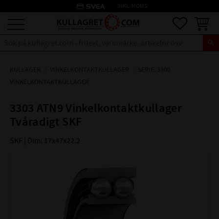
credit_card
INKL. MOMS
Meny
Favoriter
Kundva
KULLAGER
VINKELKONTAKTKULLAGER
SERIE: 3300
VINKELKONTAKTKULLAGER
3303 ATN9 Vinkelkontaktkullager
Tvåradigt SKF
SKF | Dim: 17x47x22.2