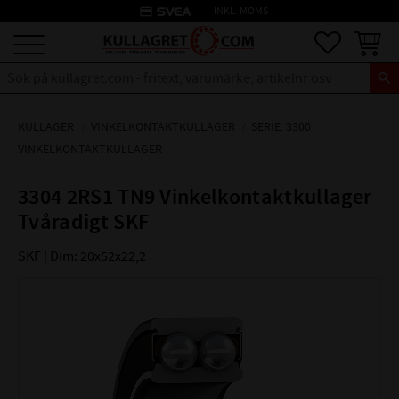
credit_card
INKL. MOMS
Meny
Favoriter
Kundva
KULLAGER
VINKELKONTAKTKULLAGER
SERIE: 3300
VINKELKONTAKTKULLAGER
3304 2RS1 TN9 Vinkelkontaktkullager
Tvåradigt SKF
SKF | Dim: 20x52x22,2