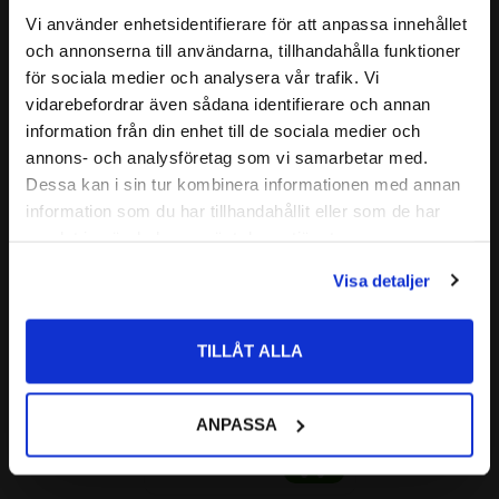
( r1 / r2 )
:
min. 1,1 mm
Vi använder enhetsidentifierare för att anpassa innehållet
Relaterade produkter
close
( a )
:
30 mm
och annonserna till användarna, tillhandahålla funktioner
Välkommen till kullagret.com
GRÄNSVARVTAL:
9000 r/min
för sociala medier och analysera vår trafik. Vi
vidarebefordrar även sådana identifierare och annan
( C )
BÄRIGHETSTAL DYNAMISKT:
24,5 kN
Vill du handla som företag eller privatperson?
Lägg till i favoriter
information från din enhet till de sociala medier och
( C0 )
BÄRIGHETSTAL STATISKT:
15,6 kN
annons- och analysföretag som vi samarbetar med.
3304 2RS TN9
FÖRETAG
Dessa kan i sin tur kombinera informationen med annan
ALTERNATIVA BETECKNINGAR:
3304 2RSR TVH
information som du har tillhandahållit eller som de har
Priser visas exkl. moms
3304 2RS TN
samlat in när du har använt deras tjänster.
PRIVAT
FABRIKAT:
SKF
Visa detaljer
Priser visas inkl. moms
3304 2RS TN 
Vinkelkontaktkullager 
TILLÅT ALLA
Dubbelradigt CODEX
CODEX | Dim: 20x52x22,2
ANPASSA
163
:-