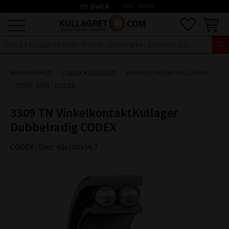
credit_card
INKL. MOMS
Meny
Favoriter
Kundva
VARUMÄRKEN
CODEX KULLAGER
VINKELKONTAKTKULLAGER
SERIE: 3300 - CODEX
3309 TN VinkelkontaktKullager
Dubbelradig CODEX
CODEX | Dim: 45x100x39,7