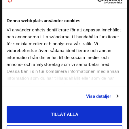
( D2 )
:
≈ 89,95 mm
Dubbelradiga vinkelkontaktkullager är konstruerad för att
( r1 / r2 )
:
min. 1,5 mm
överföra både radiella och axiella belastningar i båda
( a )
:
58 mm
riktningar. Lagren tillåter relativt höga varvtal, dock mycket
Denna webbplats använder cookies
begränsad snedställningsförmåga
3309 TN9
Vi använder enhetsidentifierare för att anpassa innehållet
ALTERNATIVA BETECKNINGAR:
close
3309-TN9
och annonserna till användarna, tillhandahålla funktioner
Välkommen till kullagret.com
CODEX är en serie lager av
3309 TVH
Läs mer
för sociala medier och analysera vår trafik. Vi
Medelhög kvalitetsnivå
3309 TV
vidarebefordrar även sådana identifierare och annan
Vill du handla som företag eller privatperson?
Lämplig för olika applikationer
3309 ATN9
Relaterade produkter
information från din enhet till de sociala medier och
Kvalitetskontrollerad
CODEX - Spinning into
annons- och analysföretag som vi samarbetar med.
FABRIKAT:
FÖRETAG
Dessa kan i sin tur kombinera informationen med annan
infinity
Nedan hittar du mer ingående information om detta
information som du har tillhandahållit eller som de har
Lägg till i favoriter
spårkullager
Priser visas exkl. moms
samlat in när du har använt deras tjänster.
PRIVAT
Visa detaljer
Priser visas inkl. moms
TILLÅT ALLA