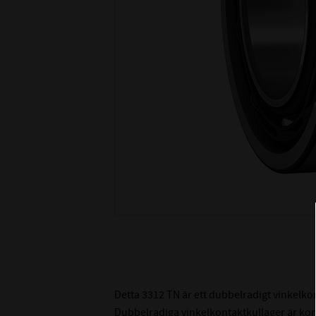
Detta 3312 TN är ett dubbelradigt vinkelko
Dubbelradiga vinkelkontaktkullager är kons