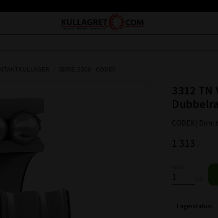
ONTAKTKULLAGER
SERIE: 3300 - CODEX
3312 TN 
Dubbelr
CODEX | Dim: 
1 313
:-
Antal
st
Lagerstatus