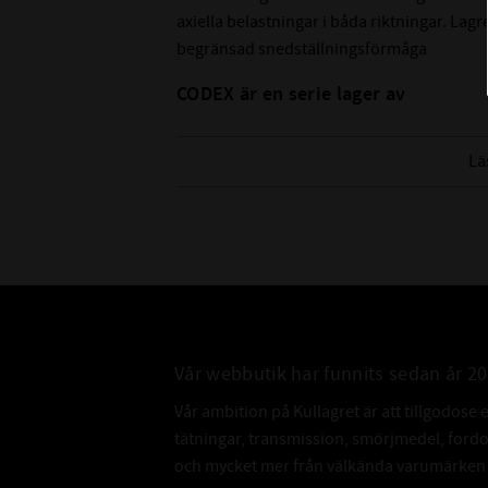
axiella belastningar i båda riktningar. Lagre
begränsad snedställningsförmåga
CODEX är en serie lager av
Medelhög kvalitetsnivå
Lämplig för olika applikationer
Lä
Kvalitetskontrollerad
Nedan hittar du mer ingående information
Vår webbutik har funnits sedan år 2
Vår ambition på Kullagret är att tillgodose 
tätningar, transmission, smörjmedel, for
och mycket mer från välkända varumärken a