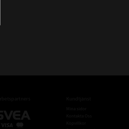
CODEX - Spinning into
infinity
betspartners
Kundtjänst
Mina sidor
Kontakta Oss
Köpvillkor