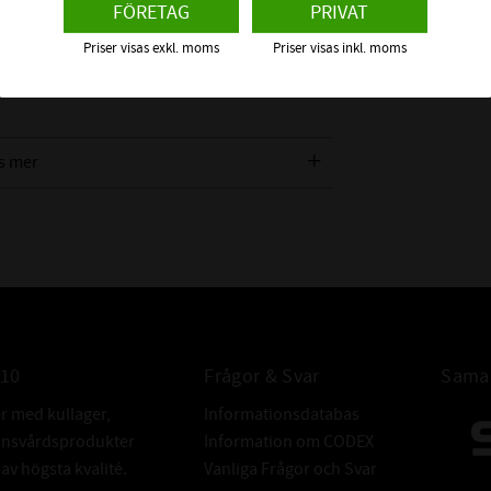
FÖRETAG
PRIVAT
n tillåter relativt höga varvtal, dock mycket
FABRIKAT:
Priser visas exkl. moms
Priser visas inkl. moms
s mer
 om detta spårkullager
010
Frågor & Svar
Samar
er med kullager,
Informationsdatabas
donsvårdsprodukter
Information om CODEX
v högsta kvalité.
Vanliga Frågor och Svar