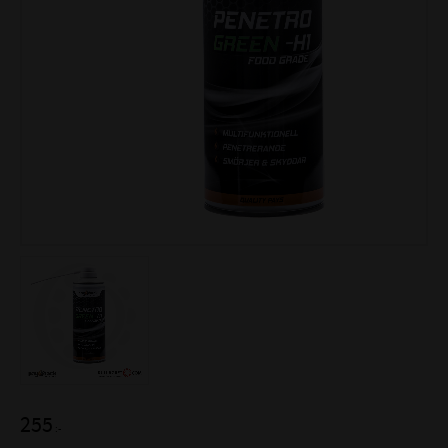
255
:-