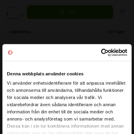
Antal
Lägg til
KÖP
st
Lagerstatus
7 st i lager
Artikelnr
523345
Vikt
0,42 kg
Tillverkare
Payback Lubricants
Mer info
Denna webbplats använder cookies
Vi använder enhetsidentifierare för att anpassa innehållet
Payback 338 Penetro Krypolja
close
PB338-PRODUKTDATABLAD.PDF
och annonserna till användarna, tillhandahålla funktioner
Välkommen till kullagret.com
Livsmedelsklassad "Kedje- &
PB338-SAKERHETSDATABLAD.PDF
för sociala medier och analysera vår trafik. Vi
vidarebefordrar även sådana identifierare och annan
Vill du handla som företag eller privatperson?
Krypolja"
information från din enhet till de sociala medier och
annons- och analysföretag som vi samarbetar med.
Visa alla produkter från Payback Lubricants
#338 Penetro Green -H1 är ett mycket universellt smörjmedel för
FÖRETAG
Dessa kan i sin tur kombinera informationen med annan
underhåll och kedjesmörjning inom livsmedels- och medecinsk
information som du har tillhandahållit eller som de har