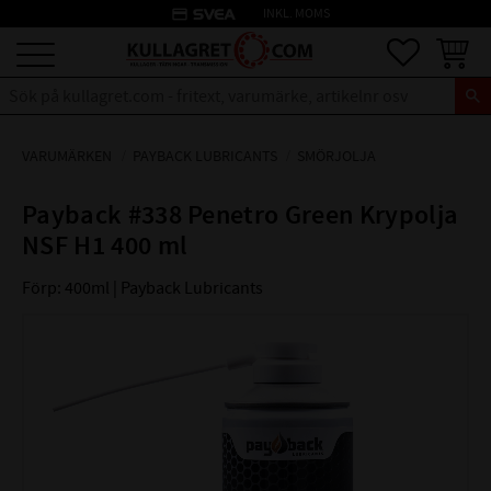
credit_card
INKL. MOMS
Meny
Favoriter
Kundva
VARUMÄRKEN
PAYBACK LUBRICANTS
SMÖRJOLJA
Payback #338 Penetro Green Krypolja
NSF H1 400 ml
Förp: 400ml | Payback Lubricants