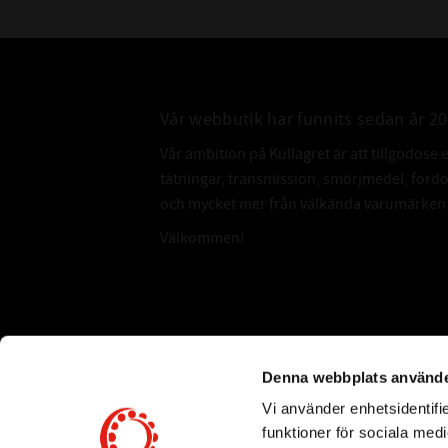
Vår webbutik har funnits sedan år 2
Vår ambition på Kullagret är att tillgodose 
tätningar, transmission, smörjmedel, for
och mycket mer från välkända varumärken a
Välkommen!
Subscribe
Denna webbplats använde
Vi använder enhetsidentifie
*
Email Address
funktioner för sociala medi