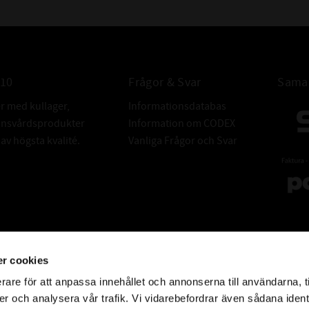
010
Frågor & Svar
Samar
er med kullager,
Informationsdatabas
donsvårdsprodukter
Information om CODEX
v högsta kvalité.
Vanliga Frågor och Svar
r cookies
rare för att anpassa innehållet och annonserna till användarna, t
er och analysera vår trafik. Vi vidarebefordrar även sådana ident