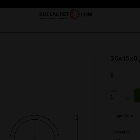
36x45x0,
6
:-
Antal
st
Lagerstatus
Artikelnr