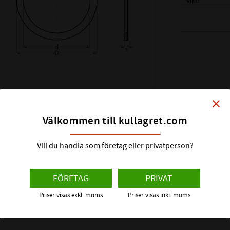
Vikt
( d ) INNERDIAM
( D ) YTTERDIAM
( s ) TJOCKLEK:
SHIMS DIN KLAS
HÅRDHET HRC:
close
ÖVRIGT:
Välkommen till kullagret.com
Vill du handla som företag eller privatperson?
FÖRETAG
PRIVAT
Priser visas exkl. moms
Priser visas inkl. moms