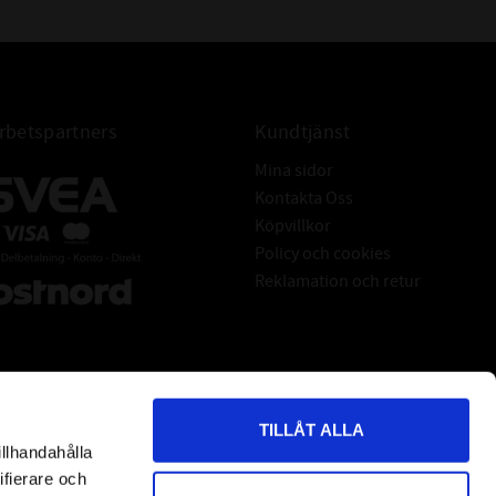
betspartners
Kundtjänst
Mina sidor
Kontakta Oss
Köpvillkor
Policy och cookies
Reklamation och retur
TILLÅT ALLA
illhandahålla
*
indicates required
ifierare och