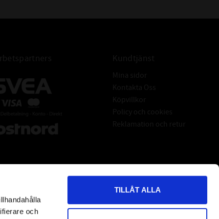
betspartners
Kundtjänst
Mina sidor
Kontakta Oss
Köpvillkor
Policy och cookies
Reklamation och retur
TILLÅT ALLA
illhandahålla
*
indicates required
ifierare och