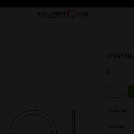
37x47x0,
6
:-
Antal
st
Lagerstatus
Artikelnr