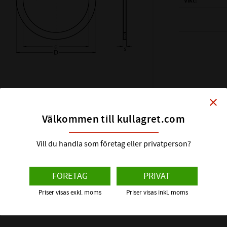
Vikt
( d ) INNERDIAM
( D ) YTTERDIAM
( s ) TJOCKLEK:
SHIMS DIN KLAS
HÅRDHET HRC:
close
ÖVRIGT:
Välkommen till kullagret.com
Vill du handla som företag eller privatperson?
FÖRETAG
PRIVAT
Priser visas exkl. moms
Priser visas inkl. moms