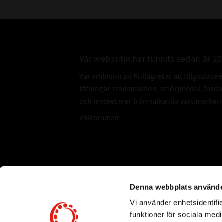
Vår webbutik har funnits sedan år 2
Vår ambition på Kullagret är att tillgodose 
tätningar, transmission, smörjmedel, for
och mycket mer från välkända varumärken a
Välkommen!
Subscribe
Denna webbplats använde
Vi använder enhetsidentifie
*
Email Address
funktioner för sociala medi