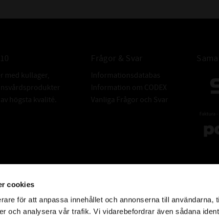
010
Frågor & Svar
Samar
er med kullager,
Informationsdatabas
donsvårdsprodukter
Information om CODEX
v högsta kvalité.
Vanliga Frågor och Svar
r cookies
rare för att anpassa innehållet och annonserna till användarna, t
er och analysera vår trafik. Vi vidarebefordrar även sådana ident