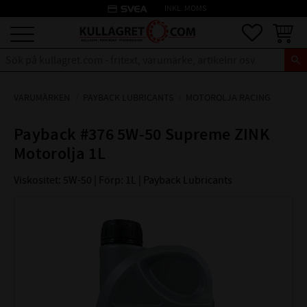
credit_card
INKL. MOMS
Meny
Favoriter
Kundva
VARUMÄRKEN
PAYBACK LUBRICANTS
MOTOROLJA RACING
Payback #376 5W-50 Supreme ZINK
Motorolja 1L
Viskositet: 5W-50 | Förp: 1L | Payback Lubricants