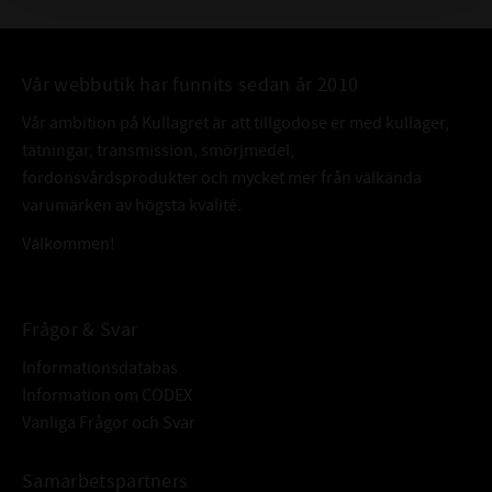
Utmärkt skjuvstabilitet
Skumningsresistent
Vår webbutik har funnits sedan år 2010
REKOMMENDERAS TILL
Bensin- och dieselmotorer med eller utan turbo, kompressor,
Vår ambition på Kullagret är att tillgodose er med kullager,
katalysator samt 4-takts motorcykelmotorer med eller utan våt
tätningar, transmission, smörjmedel,
koppling.
fordonsvårdsprodukter och mycket mer från välkända
(Ej för JASO: MA/MB, NMMA: FC, FC-W).
varumärken av högsta kvalité.
Välkommen!
UPPFYLLER / ÖVERTRÄFFAR
ACEA:
A1 / B1
Frågor & Svar
API:
SM / CF
Informationsdatabas
Chrysler:
MS9767 / MS6395
Information om CODEX
CID A-A52039B
VTW
Vanliga Frågor och Svar
FORD:
M2C153G / ESR-MRC127B /
EST-M2RC179A / SSM 29011A /
Samarbetspartners
WSS-M2C929A / WSS-M2C931B