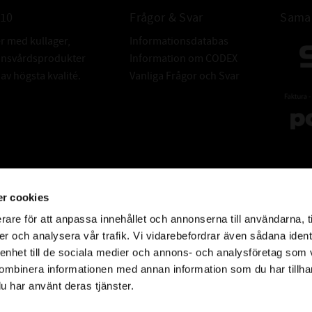
i
010
Frågor & Svar
Samar
er med kullager,
Informationsdatabas
donsvårdsprodukter
Information om CODEX
Tryckförs
v högsta kvalité.
Vanliga Frågor och Svar
Exceptionellt
Extr
r cookies
rare för att anpassa innehållet och annonserna till användarna, t
er och analysera vår trafik. Vi vidarebefordrar även sådana ident
 enhet till de sociala medier och annons- och analysföretag som
ombinera informationen med annan information som du har tillhand
Bensin-, etanol
u har använt deras tjänster.