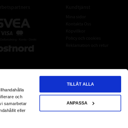
 högre tomgång och andra fördelar.
betspartners
Kundtjänst
EGENSKAPER
Mina sidor
Oöverträffad oxidationsstabilitet
Kontakta Oss
tärkt med zink, PTFE och molybdendisulfid
Köpvillkor
Resistens mot alkoholbränslen
Policy och cookies
Klarar hög temperatur långvarigt
Reklamation och retur
 skydd mot termisk nedbrytning vid hög oljetemp
Viskositetsstabil mellan byten
Ger hög täthet i motorer
a slitageskydd för lyftare och kamaxlar
Extremt hög skumningsresistens
TILLÅT ALLA
Hög värmeavledning
illhandahålla
*
indicates required
Förlänger bytesintervallen
ifierare och
ANPASSA
 vi samarbetar
REKOMMENDERAS
ahållit eller
-, metanol- och nitromotorer med eller utan turbo/
kompressor.