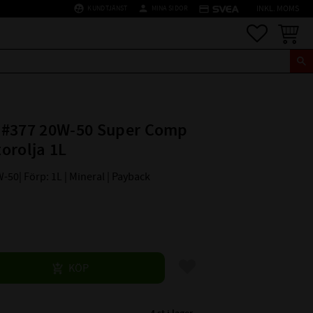
supervised_user_circle
person
credit_card
KUNDTJÄNST
MINA SIDOR
INKL. MOMS
Favoriter
Kundva
 #377 20W-50 Super Comp
orolja 1L
W-50| Förp: 1L | Mineral | Payback
Lägg till i favoriter
KÖP