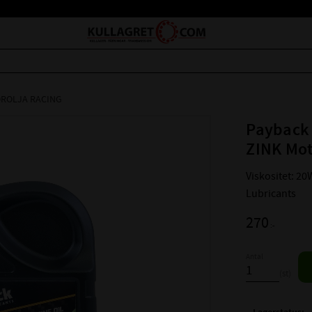
ROLJA RACING
Payback
ZINK Mot
Viskositet: 20
Lubricants
270
:-
Antal
st