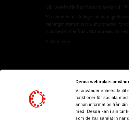
Vår webbutik har funnits sedan år 2
Vår ambition på Kullagret är att tillgodose 
tätningar, transmission, smörjmedel, for
och mycket mer från välkända varumärken a
Välkommen!
Subscribe
Denna webbplats använde
Vi använder enhetsidentifie
*
Email Address
funktioner för sociala medi
annan information från din
med. Dessa kan i sin tur k
som de har samlat in när d