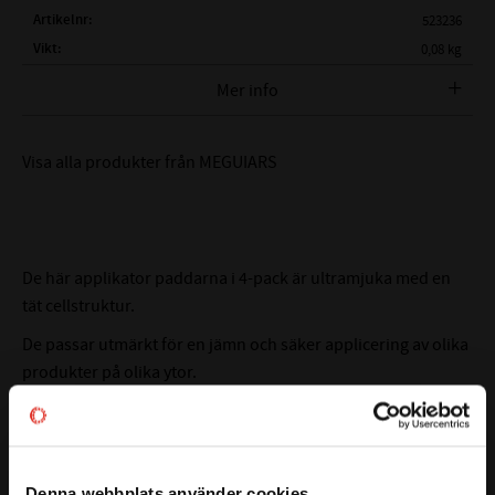
Artikelnr
523236
Vikt
0,08 kg
Tillverkare
MEGUIARS
Mer info
Visa alla produkter från MEGUIARS
De här applikator paddarna i 4-pack är ultramjuka med en
tät cellstruktur.
De passar utmärkt för en jämn och säker applicering av olika
produkter på olika ytor.
Kan tvättas i maskin (dock utan mjukmedel!)
Läs mer
Denna webbplats använder cookies