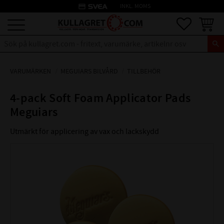
credit_card
INKL. MOMS
Meny
Favoriter
Kundva
VARUMÄRKEN
MEGUIARS BILVÅRD
TILLBEHÖR
4-pack Soft Foam Applicator Pads
Meguiars
Utmärkt för applicering av vax och lackskydd