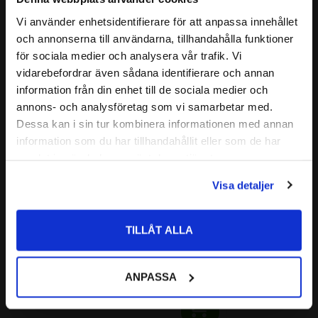
Vi använder enhetsidentifierare för att anpassa innehållet
Relaterade produkter
close
och annonserna till användarna, tillhandahålla funktioner
Välkommen till kullagret.com
för sociala medier och analysera vår trafik. Vi
vidarebefordrar även sådana identifierare och annan
Lägg till i favoriter
Vill du handla som företag eller privatperson?
information från din enhet till de sociala medier och
annons- och analysföretag som vi samarbetar med.
FÖRETAG
Dessa kan i sin tur kombinera informationen med annan
information som du har tillhandahållit eller som de har
Priser visas exkl. moms
samlat in när du har använt deras tjänster.
PRIVAT
Visa detaljer
Priser visas inkl. moms
Even Coat 
Microfiber pads 2-
TILLÅT ALLA
pack MEguiars
Utmärkta att använda för att 
stryka på cleaner, polish eller 
ANPASSA
vax
135
:-