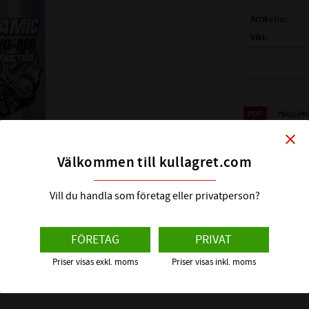
Artikelnr
Vikt
Tillverkare
Payback
PB411-P
"Motorb
PB411-S
close
Välkommen till kullagret.com
#411 Ceramic Mo
oljeadditiv baser
Visa alla prod
Vill du handla som företag eller privatperson?
slitage-skydd, 
minimerar eller 
växellådor.
FÖRETAG
PRIVAT
STARKT G
Priser visas exkl. moms
Priser visas inkl. moms
Ceramic är base
friktions-nedsät