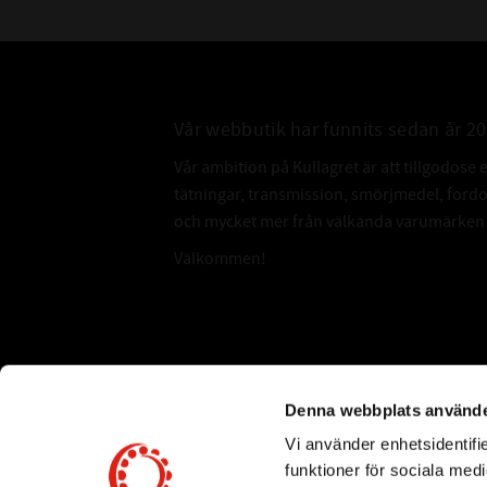
Vår webbutik har funnits sedan år 2
Vår ambition på Kullagret är att tillgodose 
tätningar, transmission, smörjmedel, for
och mycket mer från välkända varumärken a
Välkommen!
Subscribe
Denna webbplats använde
Vi använder enhetsidentifie
*
Email Address
funktioner för sociala medi