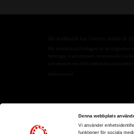
Vår webbutik har funnits sedan år 2
Vår ambition på Kullagret är att tillgodose 
tätningar, transmission, smörjmedel, for
och mycket mer från välkända varumärken a
Välkommen!
Subscribe
Denna webbplats använde
Vi använder enhetsidentifie
*
Email Address
funktioner för sociala medi