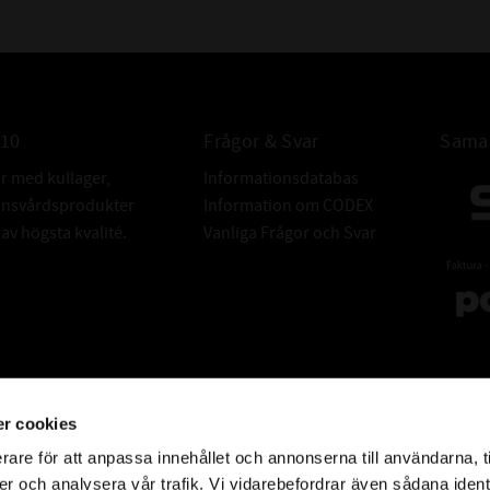
010
Frågor & Svar
Samar
er med kullager,
Informationsdatabas
donsvårdsprodukter
Information om CODEX
v högsta kvalité.
Vanliga Frågor och Svar
r cookies
rare för att anpassa innehållet och annonserna till användarna, t
er och analysera vår trafik. Vi vidarebefordrar även sådana ident