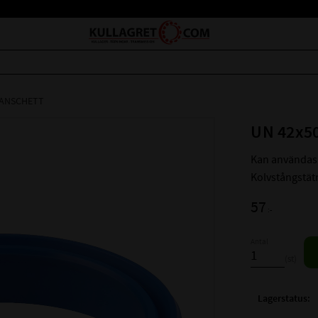
MANSCHETT
UN 42x5
Kan användas
Kolvstångstät
57
:-
Antal
st
Lagerstatus