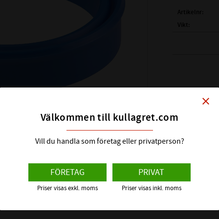
Artikelnr
Vikt
INNERDIAMETER
YTTERDIAMETER
(b) BREDD TÄTNI
(B) BREDD (-0/+0
TEMPERATUROM
close
MAXTRYCK ( BAR)
Välkommen till kullagret.com
MAX HASTIGHET
MATERIAL / HÅR
Vill du handla som företag eller privatperson?
ALT. BENÄMNING
FÖRETAG
PRIVAT
Priser visas exkl. moms
Priser visas inkl. moms
FÖRKLARING UN 