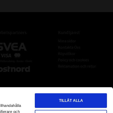
betspartners
Kundtjänst
Mina sidor
Kontakta Oss
Köpvillkor
Policy och cookies
Reklamation och retur
TILLÅT ALLA
illhandahålla
*
indicates required
ifierare och