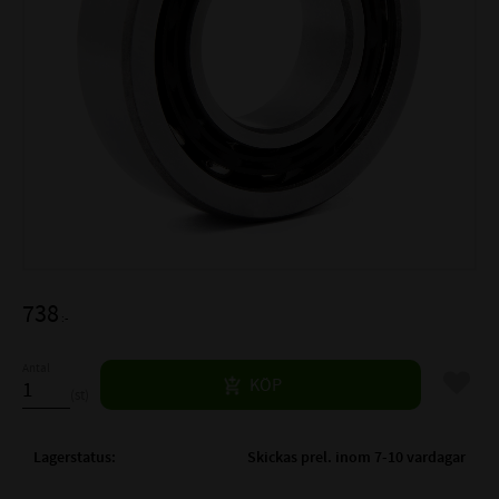
738
:-
Antal
Lägg til
KÖP
st
Lagerstatus
Skickas prel. inom 7-10 vardagar