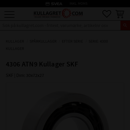
credit_card
INKL. MOMS
Meny
Favoriter
Kundva
KULLAGER
SPÅRKULLAGER
EFTER SERIE
SERIE: 4300
KULLAGER
4306 ATN9 Kullager SKF
SKF | Dim: 30x72x27