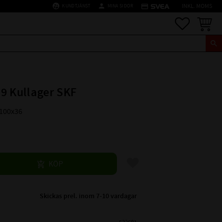
supervised_user_circle
person
credit_card
KUNDTJÄNST
MINA SIDOR
INKL. MOMS
Favoriter
Kundva
9 Kullager SKF
x100x36
Lägg till i favoriter
KÖP
Skickas prel. inom 7-10 vardagar