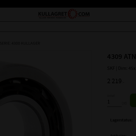
SERIE: 4300 KULLAGER
4309 ATN
SKF | Dim: 45
2 219
:-
Antal
st
Lagerstatus