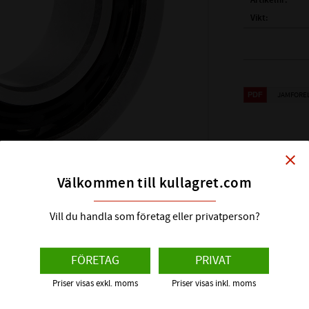
Artikelnr
Vikt
Tillverkare
FULLSTÄNDIG
( d )
INNERDIA
JAMFORE
( D )
YTTERDI
( B )
BREDD:
Visa alla prod
close
TÄTNING / HÅ
Välkommen till kullagret.com
LAGERSPEL /
MÅTTNOGGRAN
Vill du handla som företag eller privatperson?
BREDDTOLER
GRÄNSVARVTA
FÖRETAG
PRIVAT
BÄRIGHETSTA
Priser visas exkl. moms
Priser visas inkl. moms
BÄRIGHETSTAL