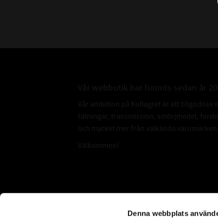
Vår webbutik har funnits sedan år 2
Vår ambition på Kullagret är att tillgodose 
tätningar, transmission, smörjmedel, for
och mycket mer från välkända varumärken a
Välkommen!
Subscribe
Denna webbplats använde