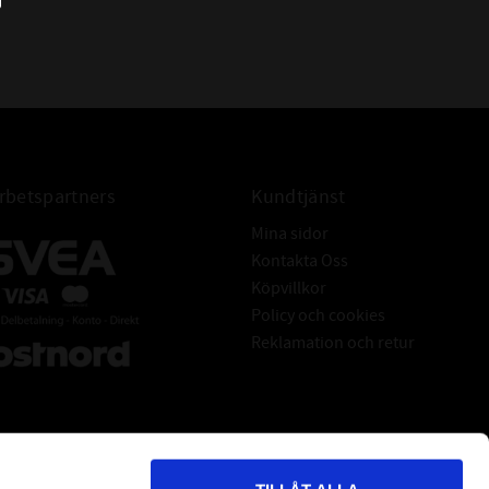
4309 BTNG
 BETECKNINGAR:
4309 B TVH
4309 BB TVH
4309 TVH
SKF
betspartners
Kundtjänst
Mina sidor
Kontakta Oss
Köpvillkor
Policy och cookies
Reklamation och retur