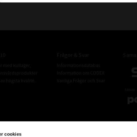
ALTERNATIVA
FABRIKAT:
010
Frågor & Svar
Samar
er med kullager,
Informationsdatabas
donsvårdsprodukter
Information om CODEX
v högsta kvalité.
Vanliga Frågor och Svar
r cookies