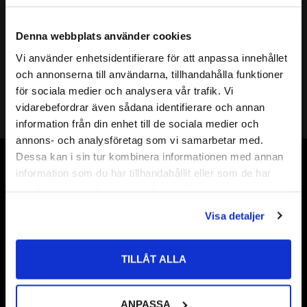
Mer info
( d ) INNERDIAMETER:
45mm
Denna webbplats använder cookies
( D ) YTTERDIAMETER:
55mm
Vi använder enhetsidentifierare för att anpassa innehållet
( s ) TJOCKLEK:
1,0mm
close
och annonserna till användarna, tillhandahålla funktioner
Välkommen till kullagret.com
SHIMS DIN KLASS:
DIN 988
för sociala medier och analysera vår trafik. Vi
HÅRDHET HRC:
49 till 54 HRC
vidarebefordrar även sådana identifierare och annan
Shims 45
Vill du handla som företag eller privatperson?
information från din enhet till de sociala medier och
Shims 45x
annons- och analysföretag som vi samarbetar med.
ÖVRIGT:
Shims 45x55
FÖRETAG
Dessa kan i sin tur kombinera informationen med annan
Shims 45x55x
Vår webbutik har funnits sedan år 2010
information som du har tillhandahållit eller som de har
Priser visas exkl. moms
Shims 45x55x1,0
samlat in när du har använt deras tjänster.
Vår ambition på Kullagret är att tillgodose er med kullager,
PRIVAT
tätningar, transmission, smörjmedel,
Visa detaljer
Priser visas inkl. moms
fordonsvårdsprodukter och mycket mer från välkända
varumärken av högsta kvalité.
TILLÅT ALLA
Välkommen!
ANPASSA