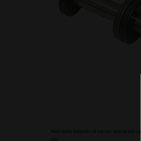
Med detta kedjelås så kan du skarva och sä
dig.