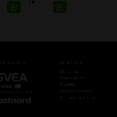
54
:-
EDD MED LÅS:
32,2 mm
11,8 mm
betspartners
Kundtjänst
Mina sidor
Kontakta Oss
Köpvillkor
Policy och cookies
Reklamation och retur