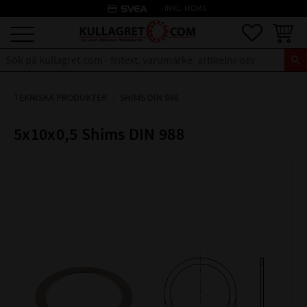
credit_card
INKL. MOMS
Meny
Favoriter
Kundva
TEKNISKA PRODUKTER
SHIMS DIN 988
5x10x0,5 Shims DIN 988