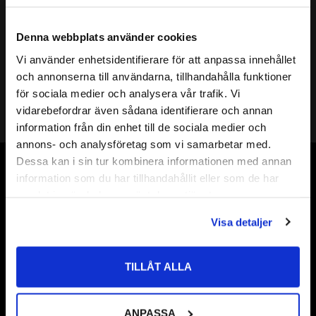
Mer info
( d ) INNERDIAMETER:
5mm
Denna webbplats använder cookies
( D ) YTTERDIAMETER:
10mm
Vi använder enhetsidentifierare för att anpassa innehållet
( s ) TJOCKLEK:
0,5mm
close
och annonserna till användarna, tillhandahålla funktioner
Välkommen till kullagret.com
SHIMS DIN KLASS:
DIN 988
för sociala medier och analysera vår trafik. Vi
HÅRDHET HRC:
49 till 54 HRC
vidarebefordrar även sådana identifierare och annan
Shims 5
Vill du handla som företag eller privatperson?
information från din enhet till de sociala medier och
Shims 5x
annons- och analysföretag som vi samarbetar med.
ÖVRIGT:
Shims 5x10
FÖRETAG
Dessa kan i sin tur kombinera informationen med annan
Shims 5x10x
Vår webbutik har funnits sedan år 2010
information som du har tillhandahållit eller som de har
Priser visas exkl. moms
Shims 5x10x0,5
samlat in när du har använt deras tjänster.
Vår ambition på Kullagret är att tillgodose er med kullager,
PRIVAT
tätningar, transmission, smörjmedel,
Visa detaljer
Priser visas inkl. moms
fordonsvårdsprodukter och mycket mer från välkända
varumärken av högsta kvalité.
TILLÅT ALLA
Välkommen!
ANPASSA