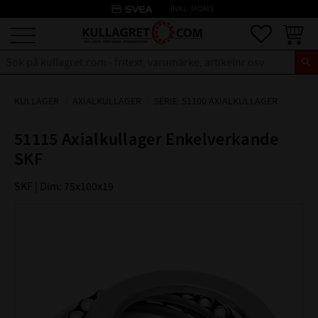
credit_card
INKL. MOMS
Meny
Favoriter
Kundva
KULLAGER
AXIALKULLAGER
SERIE: 51100 AXIALKULLAGER
51115 Axialkullager Enkelverkande
SKF
SKF | Dim: 75x100x19