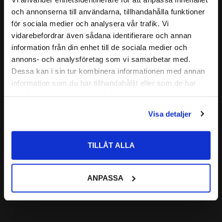
close
GRÄNSVARVTAL:
4300r/min
och annonserna till användarna, tillhandahålla funktioner
Välkommen till kullagret.com
ALTERNATIVA BETECKNINGAR:
för sociala medier och analysera vår trafik. Vi
Lägg till i favoriter
vidarebefordrar även sådana identifierare och annan
FABRIKAT:
SKF
Vill du handla som företag eller privatperson?
information från din enhet till de sociala medier och
annons- och analysföretag som vi samarbetar med.
FÖRETAG
Dessa kan i sin tur kombinera informationen med annan
information som du har tillhandahållit eller som de har
Priser visas exkl. moms
samlat in när du har använt deras tjänster.
PRIVAT
Visa detaljer
Priser visas inkl. moms
51115 Axialkullager 
Enkelverkande 
Codex
TILLÅT ALLA
CODEX | Dim: 75x100x19
310
:-
ANPASSA