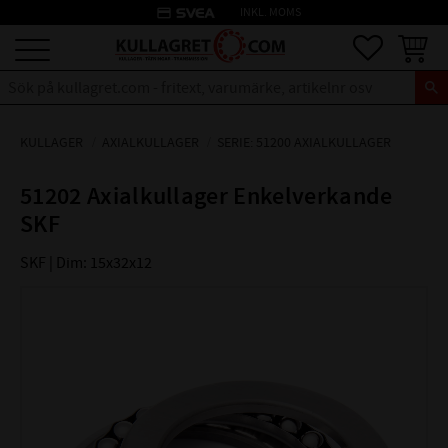
credit_card
INKL. MOMS
Meny
Favoriter
Kundva
KULLAGER
AXIALKULLAGER
SERIE: 51200 AXIALKULLAGER
51202 Axialkullager Enkelverkande
SKF
SKF | Dim: 15x32x12