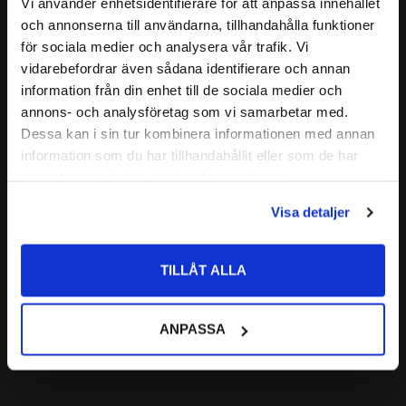
Relaterade produkter
Vi använder enhetsidentifierare för att anpassa innehållet
GRÄNSVARVTAL:
10000r/min
close
och annonserna till användarna, tillhandahålla funktioner
Välkommen till kullagret.com
ALTERNATIVA BETECKNINGAR:
för sociala medier och analysera vår trafik. Vi
FABRIKAT:
SKF
vidarebefordrar även sådana identifierare och annan
Lägg till i favoriter
Vill du handla som företag eller privatperson?
information från din enhet till de sociala medier och
annons- och analysföretag som vi samarbetar med.
FÖRETAG
Dessa kan i sin tur kombinera informationen med annan
information som du har tillhandahållit eller som de har
Priser visas exkl. moms
samlat in när du har använt deras tjänster.
PRIVAT
Visa detaljer
Priser visas inkl. moms
51202 Axialkullager 
Enkelverkande 
TILLÅT ALLA
Codex
CODEX | Dim: 15x32x12
83
ANPASSA
:-