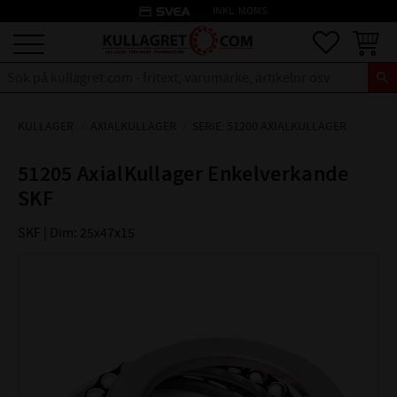
credit_card
INKL. MOMS
Meny
Favoriter
Kundva
KULLAGER
AXIALKULLAGER
SERIE: 51200 AXIALKULLAGER
51205 AxialKullager Enkelverkande
SKF
SKF | Dim: 25x47x15