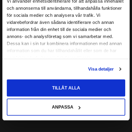
Relaterade produkter
Vi använder enhetsidentifierare för att anpassa innehållet
GRÄNSVARVTAL:
7500r/min
close
och annonserna till användarna, tillhandahålla funktioner
Välkommen till kullagret.com
ALTERNATIVA BETECKNINGAR:
för sociala medier och analysera vår trafik. Vi
FABRIKAT:
SKF
vidarebefordrar även sådana identifierare och annan
Lägg till i favoriter
Vill du handla som företag eller privatperson?
information från din enhet till de sociala medier och
annons- och analysföretag som vi samarbetar med.
FÖRETAG
Dessa kan i sin tur kombinera informationen med annan
information som du har tillhandahållit eller som de har
Priser visas exkl. moms
samlat in när du har använt deras tjänster.
PRIVAT
Visa detaljer
Priser visas inkl. moms
51205 Axialkullager 
Enkelverkande 
TILLÅT ALLA
Codex
CODEX | Dim: 25x47x15
100
ANPASSA
:-