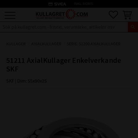
credit_card
INKL. MOMS
Meny
Favoriter
Kundva
KULLAGER
AXIALKULLAGER
SERIE: 51200 AXIALKULLAGER
51211 AxialKullager Enkelverkande
SKF
SKF | Dim: 55x90x25