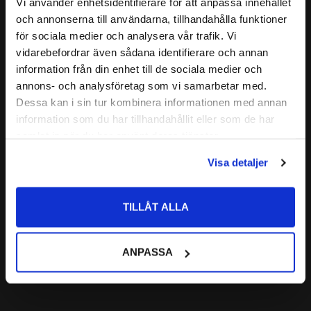
Relaterade produkter
Vi använder enhetsidentifierare för att anpassa innehållet
GRÄNSVARVTAL:
4000r/min
close
och annonserna till användarna, tillhandahålla funktioner
Välkommen till kullagret.com
ALTERNATIVA BETECKNINGAR:
för sociala medier och analysera vår trafik. Vi
FABRIKAT:
SKF
vidarebefordrar även sådana identifierare och annan
Lägg till i favoriter
Vill du handla som företag eller privatperson?
information från din enhet till de sociala medier och
annons- och analysföretag som vi samarbetar med.
FÖRETAG
Dessa kan i sin tur kombinera informationen med annan
information som du har tillhandahållit eller som de har
Priser visas exkl. moms
samlat in när du har använt deras tjänster.
PRIVAT
Visa detaljer
Priser visas inkl. moms
51211 Axialkullager 
Enkelverkande 
TILLÅT ALLA
Codex
CODEX | Dim: 55x90x25
305
ANPASSA
:-