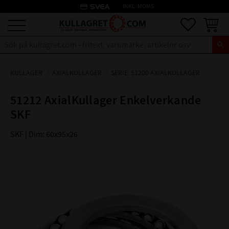
credit_card
INKL. MOMS
Meny
Favoriter
Kundva
KULLAGER
AXIALKULLAGER
SERIE: 51200 AXIALKULLAGER
51212 AxialKullager Enkelverkande
SKF
SKF | Dim: 60x95x26