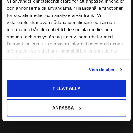
Relaterade produkter
Vi använder enhetsidentifierare för att anpassa innehållet
GRÄNSVARVTAL:
3800r/min
close
och annonserna till användarna, tillhandahålla funktioner
Välkommen till kullagret.com
ALTERNATIVA BETECKNINGAR:
för sociala medier och analysera vår trafik. Vi
FABRIKAT:
SKF
vidarebefordrar även sådana identifierare och annan
Lägg till i favoriter
Vill du handla som företag eller privatperson?
information från din enhet till de sociala medier och
annons- och analysföretag som vi samarbetar med.
FÖRETAG
Dessa kan i sin tur kombinera informationen med annan
information som du har tillhandahållit eller som de har
Priser visas exkl. moms
samlat in när du har använt deras tjänster.
PRIVAT
Visa detaljer
Priser visas inkl. moms
51212 Axialkullager 
Enkelverkande 
TILLÅT ALLA
Codex
CODEX | Dim: 60x95x26
326
ANPASSA
:-