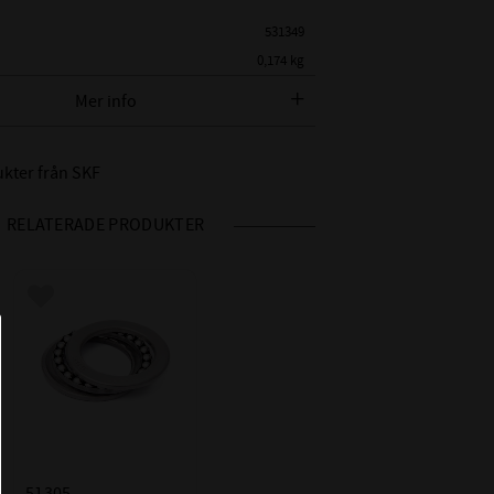
531349
0,174 kg
SKF
Mer info
 SKF BETECKNING:
51305
ukter från SKF
METER:
25 mm
AMETER:
52 mm
RELATERADE PRODUKTER
18 mm
L DYNAMISKT:
34,5kN
 STATISKT:
60kN
Lägg till i favoriter
RVTAL:
4500r/min
L:
6300r/min
 BETECKNINGAR:
SKF
51305 