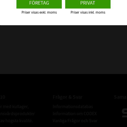
FÖRETAG
PRIVAT
Priser visas exkl. moms
Priser visas inkl. moms
010
Frågor & Svar
Samar
er med kullager,
Informationsdatabas
donsvårdsprodukter
Information om CODEX
v högsta kvalité.
Vanliga Frågor och Svar