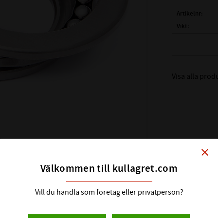
Artikelnr
Vikt
Tillverkare
FULLSTÄNDIG
Visa alla prod
( d )
INNERDIA
( D )
YTTERDI
( H )
HÖJD:
BÄRIGHETSTA
BÄRIGHETSTAL
REFERENS VA
close
GRÄNSVARVTA
Välkommen till kullagret.com
ALTERNATIVA
FABRIKAT:
Vill du handla som företag eller privatperson?