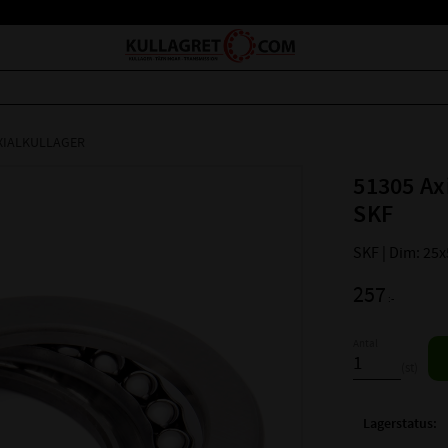
AXIALKULLAGER
51305 Ax
SKF
SKF | Dim: 25
257
:-
Antal
st
Lagerstatus