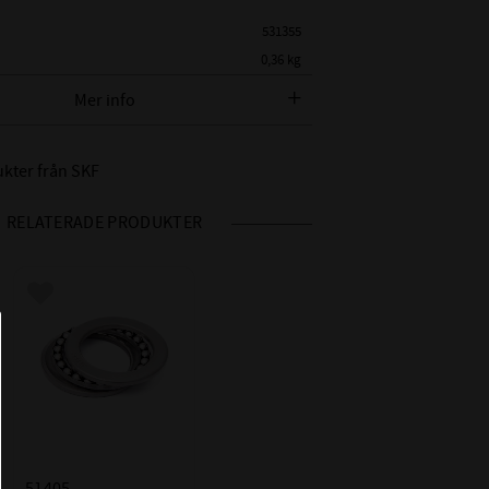
531355
0,36 kg
SKF
Mer info
 SKF BETECKNING:
51405
ukter från SKF
METER:
25 mm
AMETER:
60 mm
RELATERADE PRODUKTER
24 mm
L DYNAMISKT:
55,3kN
 STATISKT:
96,5kN
Lägg till i favoriter
RVTAL:
3600r/min
L:
5000r/min
 BETECKNINGAR:
SKF
51405 