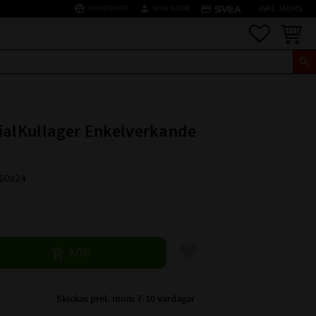
supervised_user_circle
person
credit_card
KUNDTJÄNST
MINA SIDOR
INKL. MOMS
Favoriter
Kundva
ialKullager Enkelverkande
x60x24
Lägg till i favoriter
KÖP
Skickas prel. inom 7-10 vardagar