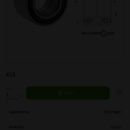
415
:-
Antal
Lägg til
KÖP
st
Lagerstatus
4 st i lager
Artikelnr
534335