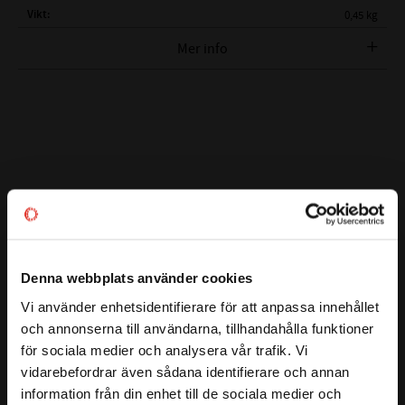
Vikt
0,45 kg
Mer info
( d )
INNERDIAMETER:
34 mm
( D )
YTTERDIAMETER:
64 mm
( B )
BREDD:
37 mm
TÄTNING:
GUMMITÄTNING
ÖVRIG INFORMATION:
-
F16019 FERSA
FAG: 532066
SKF: 309726
Relaterade produkter
NTN: AU0701-4LL/L588
KOYO: DAC 3464 W-52RSCS44
Denna webbplats använder cookies
09267-34001 Suzuki, Daewoo
Lägg till i favoriter
ALT.BETECKNING:
HONDA: 44300 SB2-014
Vi använder enhetsidentifierare för att anpassa innehållet
close
och annonserna till användarna, tillhandahålla funktioner
IB3464RRS-2.
Välkommen till kullagret.com
för sociala medier och analysera vår trafik. Vi
133-639 BA TNG 2RS
vidarebefordrar även sådana identifierare och annan
540466
Vill du handla som företag eller privatperson?
information från din enhet till de sociala medier och
GB 10884