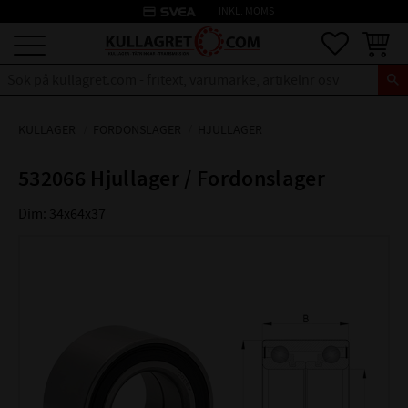
credit_card
INKL. MOMS
Meny
Favoriter
Kundva
KULLAGER
FORDONSLAGER
HJULLAGER
532066 Hjullager / Fordonslager
Dim: 34x64x37