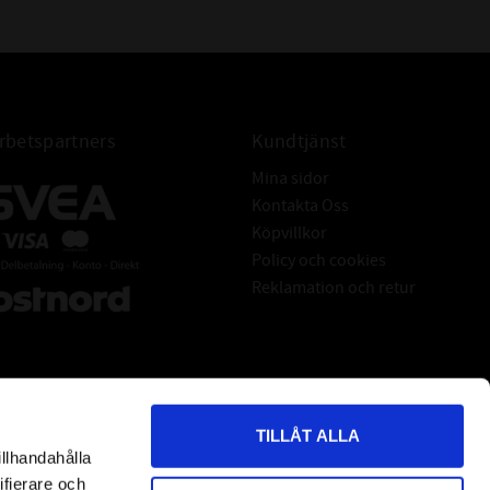
betspartners
Kundtjänst
Mina sidor
Kontakta Oss
Köpvillkor
Policy och cookies
Reklamation och retur
TILLÅT ALLA
illhandahålla
*
indicates required
ifierare och