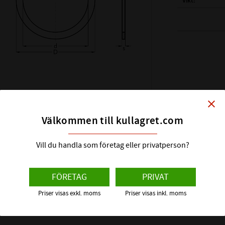
Vikt
( d ) INNERDIAM
( D ) YTTERDIAM
( s ) TJOCKLEK:
SHIMS DIN KLAS
HÅRDHET HRC:
close
ÖVRIGT:
Välkommen till kullagret.com
Vill du handla som företag eller privatperson?
FÖRETAG
PRIVAT
Priser visas exkl. moms
Priser visas inkl. moms