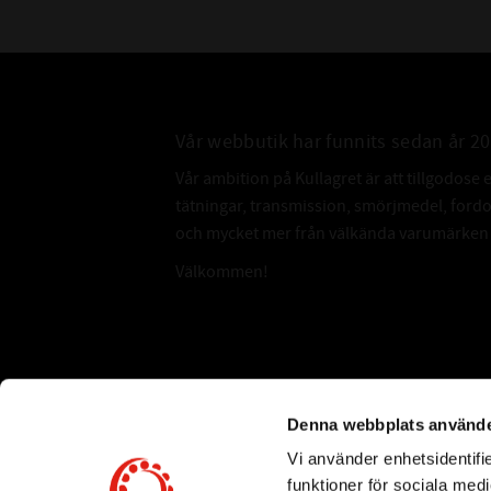
Vår webbutik har funnits sedan år 2
Vår ambition på Kullagret är att tillgodose 
tätningar, transmission, smörjmedel, for
och mycket mer från välkända varumärken a
Välkommen!
Subscribe
Denna webbplats använde
Vi använder enhetsidentifie
*
Email Address
funktioner för sociala medi