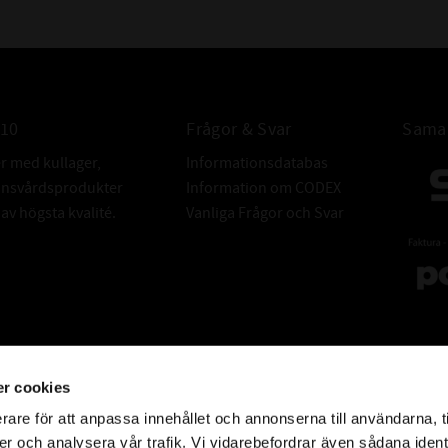
010
Frågor & Svar
Samar
er med kullager,
Informationsdatabas
donsvårdsprodukter
Information om CODEX
v högsta kvalité.
Vanliga Frågor och Svar
r cookies
rare för att anpassa innehållet och annonserna till användarna, t
er och analysera vår trafik. Vi vidarebefordrar även sådana ident