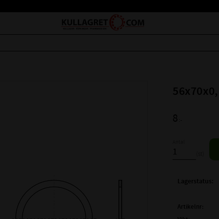
56x70x0,
8
:-
Antal
st
Lagerstatus
Artikelnr