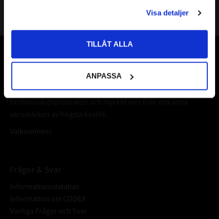
PRIVAT
Visa detaljer
Priser visas inkl. moms
TILLÅT ALLA
Vår webbutik har funnits sedan år 2010
ANPASSA
Vår ambition på Kullagret är att tillgodose er med kullager,
tätningar, transmission, smörjmedel,
fordonsvårdsprodukter och mycket mer från välkända
varumärken av högsta kvalité.
Välkommen!
Frågor & Svar
Informationsdatabas
Information om CODEX
Vanliga Frågor och Svar