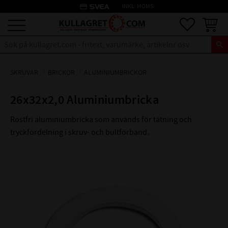
credit_card
INKL. MOMS
Meny
Favoriter
Kundva
SKRUVAR
BRICKOR
ALUMINIUMBRICKOR
26x32x2,0 Aluminiumbricka
Rostfri aluminiumbricka som används för tätning och
tryckfördelning i skruv- och bultförband.