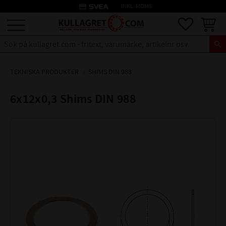
credit_card
INKL. MOMS
Meny
Favoriter
Kundva
TEKNISKA PRODUKTER
SHIMS DIN 988
6x12x0,3 Shims DIN 988