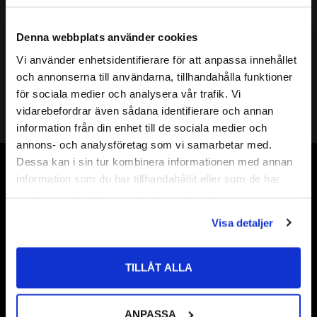
Mer info
( d ) INNERDIAMETER:
6mm
Denna webbplats använder cookies
( D ) YTTERDIAMETER:
12mm
Vi använder enhetsidentifierare för att anpassa innehållet
( s ) TJOCKLEK:
0,3mm
close
och annonserna till användarna, tillhandahålla funktioner
Välkommen till kullagret.com
SHIMS DIN KLASS:
DIN 988
för sociala medier och analysera vår trafik. Vi
HÅRDHET HRC:
49 till 54 HRC
vidarebefordrar även sådana identifierare och annan
Shims 6
Vill du handla som företag eller privatperson?
information från din enhet till de sociala medier och
Shims 6x
annons- och analysföretag som vi samarbetar med.
ÖVRIGT:
Shims 6x12
FÖRETAG
Dessa kan i sin tur kombinera informationen med annan
Shims 6x12x
Vår webbutik har funnits sedan år 2010
information som du har tillhandahållit eller som de har
Priser visas exkl. moms
Shims 6x12x0,3
samlat in när du har använt deras tjänster.
Vår ambition på Kullagret är att tillgodose er med kullager,
PRIVAT
tätningar, transmission, smörjmedel,
Visa detaljer
Priser visas inkl. moms
fordonsvårdsprodukter och mycket mer från välkända
varumärken av högsta kvalité.
TILLÅT ALLA
Välkommen!
ANPASSA