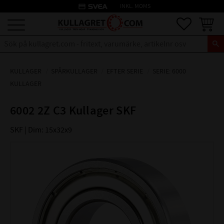
credit_card
INKL. MOMS
Meny
Favoriter
Kundva
KULLAGER
SPÅRKULLAGER
EFTER SERIE
SERIE: 6000
KULLAGER
6002 2Z C3 Kullager SKF
SKF | Dim: 15x32x9