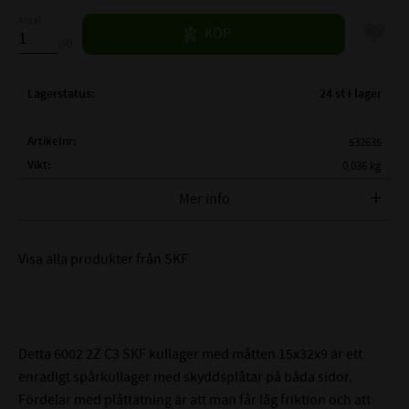
Antal
Lägg til
KÖP
st
Lagerstatus
24 st i lager
Artikelnr
532635
Vikt
0,036 kg
Tillverkare
SKF
Mer info
FULLSTÄNDIG SKF BETECKNING:
SKF 6002 2Z C3
Visa alla produkter från SKF
( d )
INNERDIAMETER:
15 mm
( D )
YTTERDIAMETER:
32 mm
( B )
BREDD:
9 mm
TÄTNING:
Skyddsplåt på båda sidor
Detta 6002 2Z C3 SKF kullager med måtten 15x32x9 är ett
C3 - Störe lagerspel än
enradigt spårkullager med skyddsplåtar på båda sidor.
LAGERSPEL / RADIALGLAPP:
Normalt (0,011-0,025mm)
Fördelar med plåttätning är att man får låg friktion och att