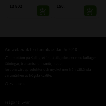
13 802
150
:-
:-
Vår webbutik har funnits sedan år 2010
Vår ambition på Kullagret är att tillgodose er med kullager,
tätningar, transmission, smörjmedel,
fordonsvårdsprodukter och mycket mer från välkända
varumärken av högsta kvalité.
Välkommen!
Frågor & Svar