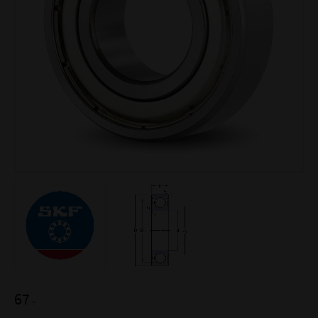
67
:-