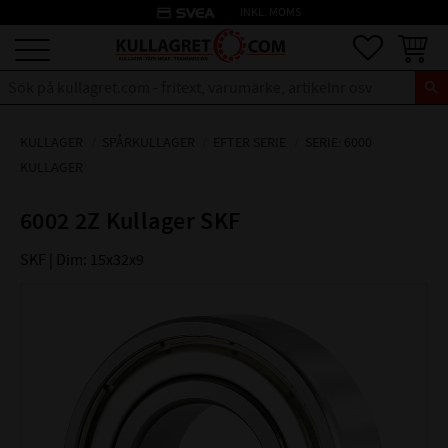
credit_card
INKL. MOMS
Meny
Favoriter
Kundva
KULLAGER
SPÅRKULLAGER
EFTER SERIE
SERIE: 6000
KULLAGER
6002 2Z Kullager SKF
SKF | Dim: 15x32x9