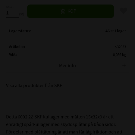
Antal
Lägg til
KÖP
st
Lagerstatus
46 st i lager
Artikelnr
532633
Vikt
0,036 kg
Tillverkare
SKF
Mer info
FULLSTÄNDIG SKF BETECKNING:
SKF 6002 2Z
Visa alla produkter från SKF
( d )
INNERDIAMETER:
15 mm
( D )
YTTERDIAMETER:
32 mm
( B )
BREDD:
9 mm
Skyddsplåt på båda
TÄTNING:
Detta 6002 2Z SKF kullager med måtten 15x32x9 är ett
sidor
enradigt spårkullager med skyddsplåtar på båda sidor.
CN - Normalt (0,003-
Fördelar med plåttätning är att man får låg friktion och att
LAGERSPEL / RADIALGLAPP: