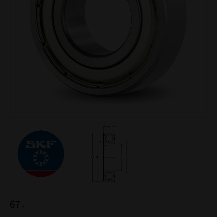
67
:-