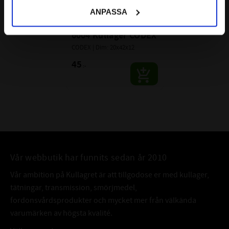
BÄRIGHETSTAL DYNAMISKT:
9,95 kN
ANPASSA
BÄRIGHETSTAL STATISKT:
5 kN
6004 Kullager CODEX
ALTERNATIVA BETECKNINGAR:
6004C
CODEX | Dim: 20x42x12
Dessa beteckningar betyder samma som att
6004/C
lagret är öppet.
45
:-
6004-C
FABRIKAT:
SKF
Vår webbutik har funnits sedan år 2010
Vår ambition på Kullagret är att tillgodose er med kullager,
tätningar, transmission, smörjmedel,
fordonsvårdsprodukter och mycket mer från välkända
varumärken av högsta kvalité.