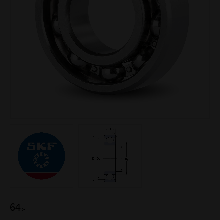
64
:-