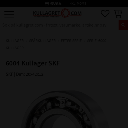
credit_card
INKL. MOMS
Meny
Favoriter
Kundva
KULLAGER
SPÅRKULLAGER
EFTER SERIE
SERIE: 6000
KULLAGER
6004 Kullager SKF
SKF | Dim: 20x42x12