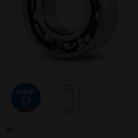
80
:-