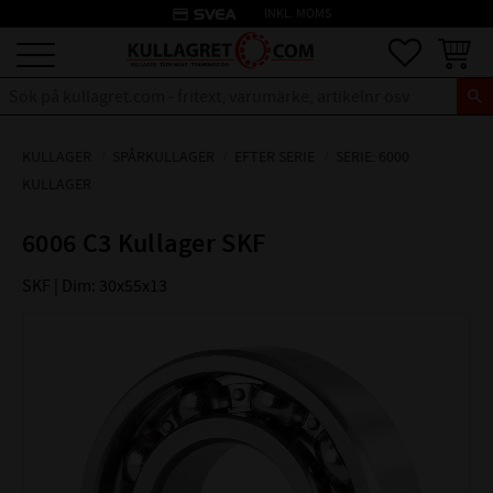
credit_card
INKL. MOMS
Meny
Favoriter
Kundva
KULLAGER
SPÅRKULLAGER
EFTER SERIE
SERIE: 6000
KULLAGER
6006 C3 Kullager SKF
SKF | Dim: 30x55x13