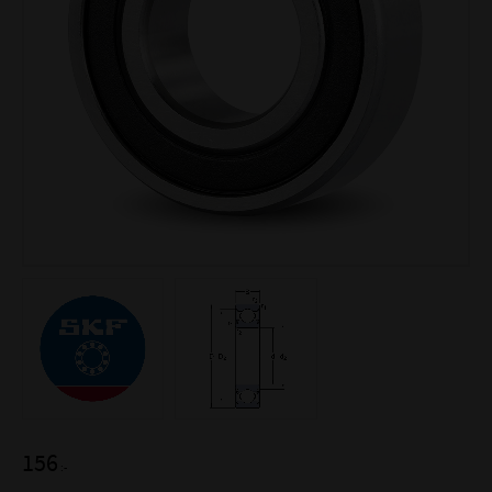
156
:-