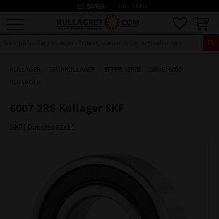
credit_card
INKL. MOMS
Meny
Favoriter
Kundva
KULLAGER
SPÅRKULLAGER
EFTER SERIE
SERIE: 6000
KULLAGER
6007 2RS Kullager SKF
SKF | Dim: 35x62x14