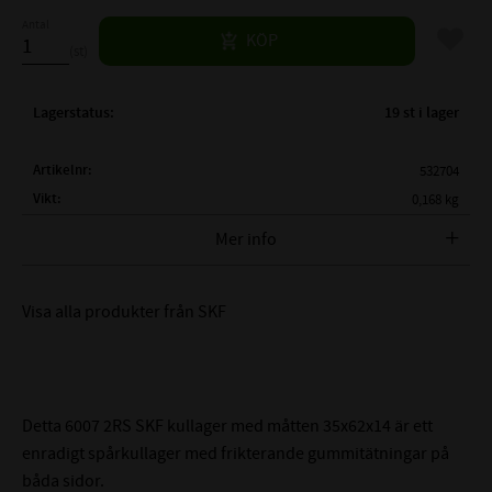
Antal
Lägg til
KÖP
st
Lagerstatus
19 st i lager
Artikelnr
532704
Vikt
0,168 kg
Tillverkare
SKF
Mer info
FULLSTÄNDIG SKF BETECKNING:
SKF 6007 2RSH
Visa alla produkter från SKF
( d )
INNERDIAMETER:
35 mm
( D )
YTTERDIAMETER:
62 mm
( B )
BREDD:
14 mm
2RSH - Gummitätning på
TÄTNING:
Detta 6007 2RS SKF kullager med måtten 35x62x14 är ett
båda sidor
enradigt spårkullager med frikterande gummitätningar på
CN - Normalt (0,006-
båda sidor.
LAGERSPEL / RADIALGLAPP: