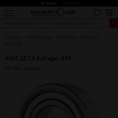
credit_card
INKL. MOMS
Meny
Favoriter
Kundva
KULLAGER
SPÅRKULLAGER
EFTER SERIE
SERIE: 6000
KULLAGER
6007 2Z C3 Kullager SKF
SKF | Dim: 35x62x14