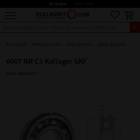
credit_card
INKL. MOMS
Meny
Favoriter
Kundva
KULLAGER
SPÅRKULLAGER
MED LÅSRING
SERIE: 6000 NR
6007 NR C3 Kullager SKF
Dim: 35x62x14