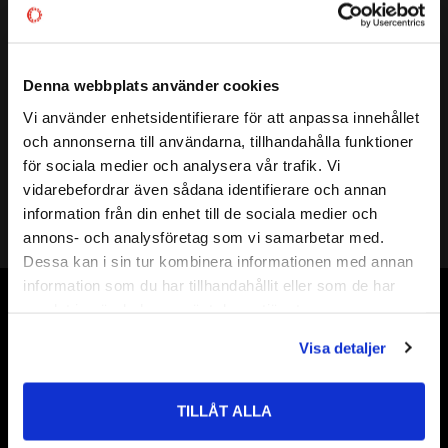
Vikt
0,165 kg
Mer info
( d )
INNERDIAMETER:
35 mm
Denna webbplats använder cookies
( D )
YTTERDIAMETER:
62 mm
( B )
BREDD:
14 mm
Vi använder enhetsidentifierare för att anpassa innehållet
close
TÄTNING:
-
och annonserna till användarna, tillhandahålla funktioner
Välkommen till kullagret.com
LAGERSPEL:
Större lagerglapp än normalt
för sociala medier och analysera vår trafik. Vi
GRÄNSVARVTAL:
15000 r/min
vidarebefordrar även sådana identifierare och annan
Vill du handla som företag eller privatperson?
information från din enhet till de sociala medier och
BÄRIGHETSTAL DYNAMISKT:
16,8 kN
annons- och analysföretag som vi samarbetar med.
BÄRIGHETSTAL STATISKT:
10,2 kN
FÖRETAG
Dessa kan i sin tur kombinera informationen med annan
FABRIKAT:
SKF
information som du har tillhandahållit eller som de har
Priser visas exkl. moms
samlat in när du har använt deras tjänster.
Vår webbutik har funnits sedan år 2010
PRIVAT
Visa detaljer
Vår ambition på Kullagret är att tillgodose er med kullager,
Priser visas inkl. moms
tätningar, transmission, smörjmedel,
fordonsvårdsprodukter och mycket mer från välkända
TILLÅT ALLA
varumärken av högsta kvalité.