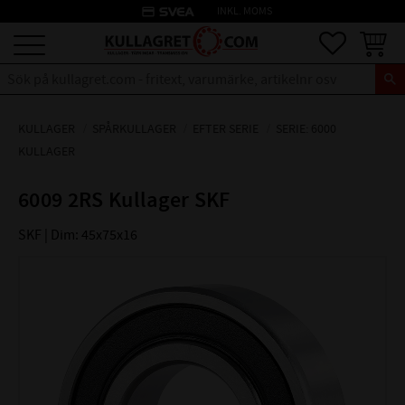
credit_card
INKL. MOMS
Meny
Favoriter
Kundva
KULLAGER
SPÅRKULLAGER
EFTER SERIE
SERIE: 6000
KULLAGER
6009 2RS Kullager SKF
SKF | Dim: 45x75x16