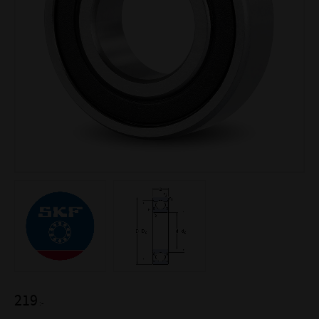
219
:-