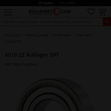
credit_card
INKL. MOMS
Meny
Favoriter
Kundva
KULLAGER
SPÅRKULLAGER
EFTER SERIE
SERIE: 6000
KULLAGER
6010 2Z Kullager SKF
SKF | Dim: 50x80x16