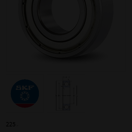
225
:-