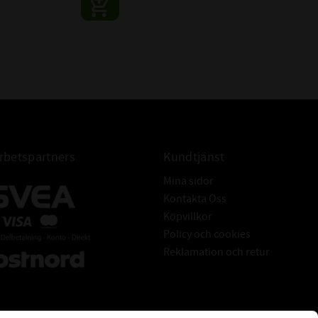
R:
6011 2RS C3
ngar betyder
6011 2RS1 C3
S.
6011 2RSH C3
enämning för att
6011 2RSR C3
ätat.
6011 DDU C3
6011 LLU C3
6011-C-2HRS C3
6011-C-2RSR C3
betspartners
Kundtjänst
Mina sidor
SKF
Kontakta Oss
Köpvillkor
Policy och cookies
Reklamation och retur