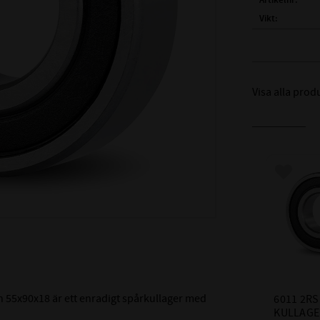
Artikelnr
Vikt
Tillverkare
FULLSTÄNDIG
BETECKNING
Visa alla prod
( d )
INNERDIA
( D )
YTTERDI
( B )
BREDD:
Lägg till
TÄTNING:
LAGERSPEL /
LAGERHÅLLA
TEMPERATURV
MÅTTNOGRANN
 55x90x18 är ett enradigt spårkullager med
6011 2RS 
UTV:
KULLAGE