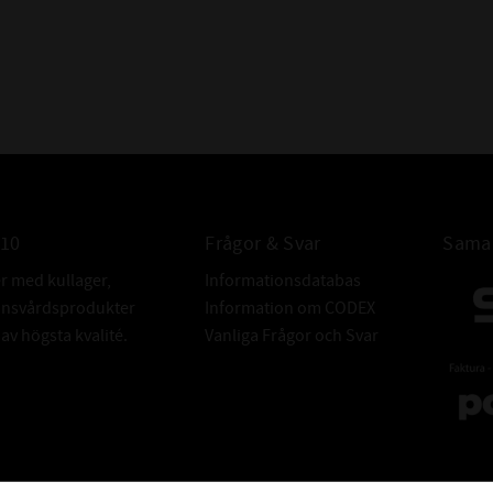
BETECKNINGA
Dessa beteckni
samma som 2R
Alla dessa är b
lagret är gummit
010
Frågor & Svar
Samar
er med kullager,
Informationsdatabas
FABRIKAT:
donsvårdsprodukter
Information om CODEX
v högsta kvalité.
Vanliga Frågor och Svar