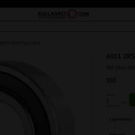
SERIE: 6000 KULLAGER
6011 2RS
SKF | Dim: 55
388
:-
Antal
st
Lagerstatus