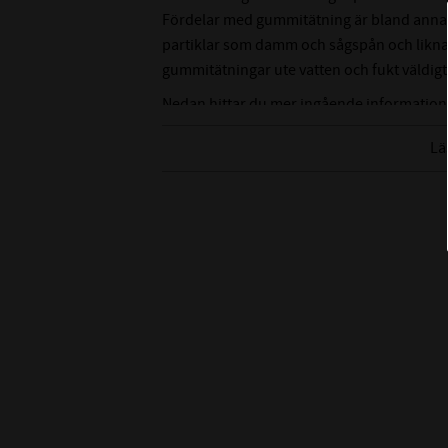
Fördelar med gummitätning är bland annat a
partiklar som damm och sågspån och liknan
gummitätningar ute vatten och fukt väldigt
Nedan hittar du mer ingående information
Lä