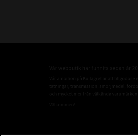
Vår webbutik har funnits sedan år 2
Vår ambition på Kullagret är att tillgodose 
tätningar, transmission, smörjmedel, for
och mycket mer från välkända varumärken a
Välkommen!