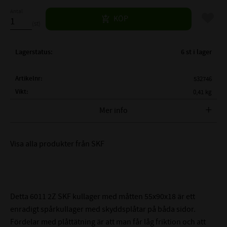
Antal
Lägg til
KÖP
st
Lagerstatus
6 st i lager
Artikelnr
532746
Vikt
0,41 kg
Tillverkare
SKF
Mer info
FULLSTÄNDIG SKF BETECKNING:
SKF 6011 2Z
Visa alla produkter från SKF
( d )
INNERDIAMETER:
55 mm
( D )
YTTERDIAMETER:
90 mm
( B )
BREDD:
18 mm
Skyddsplåt på båda
TÄTNING:
Detta 6011 2Z SKF kullager med måtten 55x90x18 är ett
sidor
enradigt spårkullager med skyddsplåtar på båda sidor.
CN - Normalt (0,008-
Fördelar med plåttätning är att man får låg friktion och att
LAGERSPEL / RADIALGLAPP: