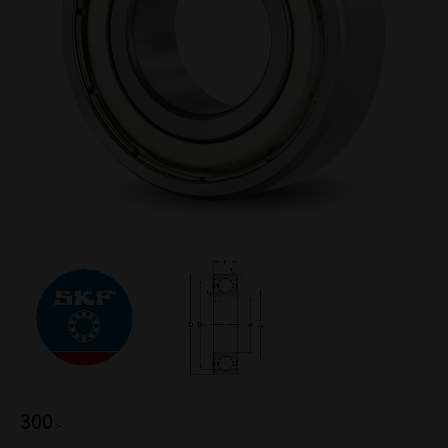
300
:-