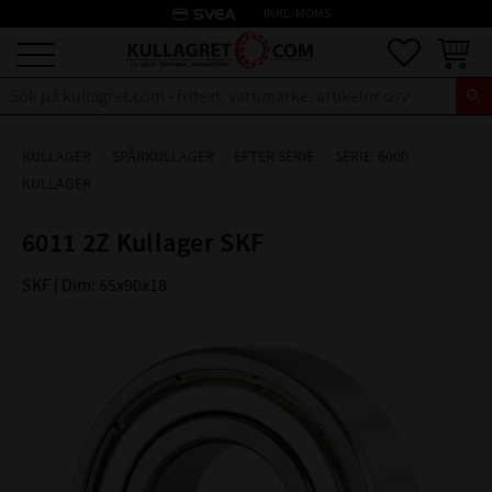
credit_card
INKL. MOMS
Meny
Favoriter
Kundva
KULLAGER
SPÅRKULLAGER
EFTER SERIE
SERIE: 6000
KULLAGER
6011 2Z Kullager SKF
SKF | Dim: 55x90x18