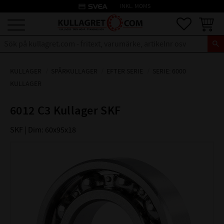
credit_card
INKL. MOMS
Meny
Favoriter
Kundva
KULLAGER
SPÅRKULLAGER
EFTER SERIE
SERIE: 6000
KULLAGER
6012 C3 Kullager SKF
SKF | Dim: 60x95x18