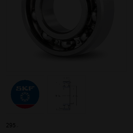
295
:-