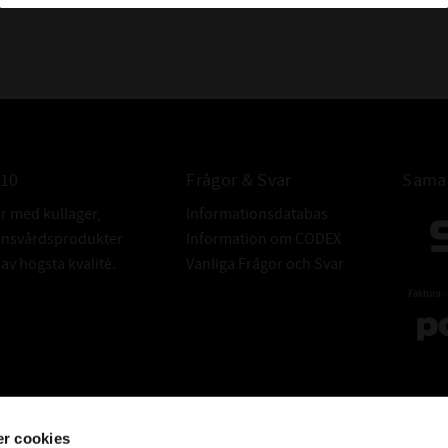
010
Frågor & Svar
Samar
er med kullager,
Informationsdatabas
donsvårdsprodukter
Information om CODEX
v högsta kvalité.
Vanliga Frågor och Svar
r cookies