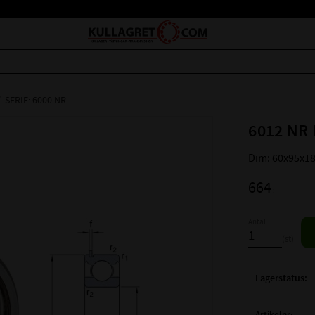
SERIE: 6000 NR
6012 NR 
Dim: 60x95x1
664
:-
Antal
st
Lagerstatus