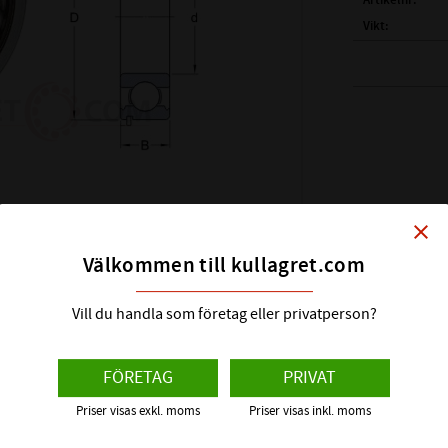
Artikelnr
Vikt
( d )
INNERDIAME
( D )
YTTERDIAM
( B )
BREDD:
TÄTNING:
LAGERSPEL:
GRÄNSVARVTAL:
BÄRIGHETSTAL 
close
BÄRIGHETSTAL S
Välkommen till kullagret.com
PASSANDE LÅSR
FABRIKAT:
Vill du handla som företag eller privatperson?
FÖRETAG
PRIVAT
Priser visas exkl. moms
Priser visas inkl. moms