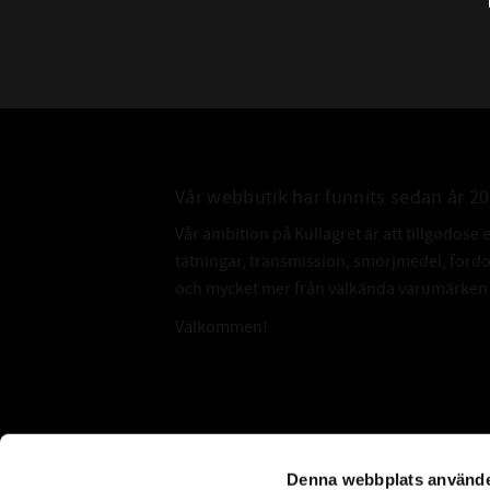
Vår webbutik har funnits sedan år 2
Vår ambition på Kullagret är att tillgodose 
tätningar, transmission, smörjmedel, for
och mycket mer från välkända varumärken a
Välkommen!
Subscribe
Denna webbplats använde