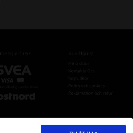
betspartners
Kundtjänst
Mina sidor
Kontakta Oss
Köpvillkor
Policy och cookies
Reklamation och retur